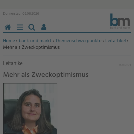
Donnerstag, 06.08.2026
HOME
MENÜ
SUCHEN
BENUTZERFUNKTIONEN
Sie befinden sich hier:
Home
›
bank und markt
›
Themenschwerpunkte
›
Leitartikel
›
Mehr als Zweckoptimismus
Leitartikel
16.10.2023
Mehr als Zweckoptimismus