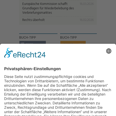
Europäische Kommission schafft
16.03.2026
Grundlagen für Wiederbelebung des
Verbriefungsmarktes
Rechts überholt
16.02.2026
BUCH-TIPP
BUCH-TIPP