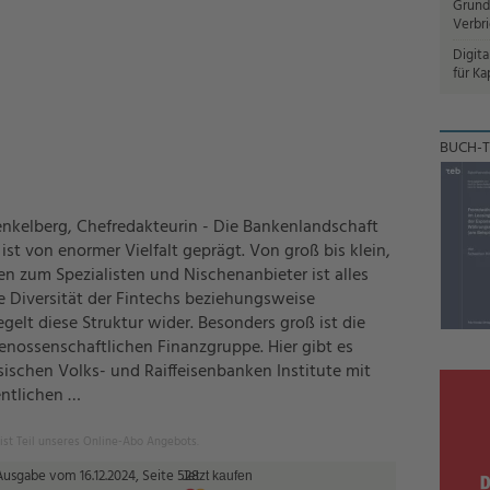
Grund
Verbr
Digita
für Ka
BUCH-T
nkelberg, Chefredakteurin - Die Bankenlandschaft
ist von enormer Vielfalt geprägt. Von groß bis klein,
n zum Spezialisten und Nischenanbieter ist alles
ie Diversität der Fintechs beziehungsweise
elt diese Struktur wider. Besonders groß ist die
 genossenschaftlichen Finanzgruppe. Hier gibt es
ischen Volks- und Raiffeisenbanken Institute mit
entlichen …
 ist Teil unseres Online-Abo Angebots.
Ausgabe vom 16.12.2024, Seite 528
Jetzt kaufen