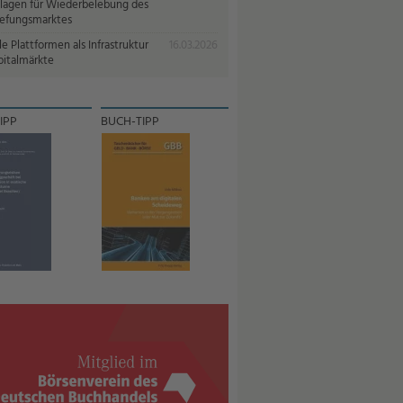
lagen für Wiederbelebung des
iefungsmarktes
le Plattformen als Infrastruktur
16.03.2026
pitalmärkte
IPP
BUCH-TIPP