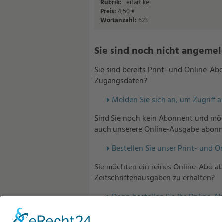
Rubrik:
Leitartikel
Preis:
4,50 €
Wortanzahl:
623
Sie sind noch nicht angemelde
Sie sind bereits Print- und Online-A
Zugangsdaten?
Melden Sie sich an, um Zugriff 
Sind Sie noch kein Abonnent und möc
auch unserere Online-Ausgabe abonn
Bestellen Sie unser Print- und O
Sie möchten ein reines Online-Abo ab
Zeitschriftenausgaben zu erhalten?
Dann bestellen Sie Ihr Online-Ab
Sind Sie bereits Abonnent unserer V