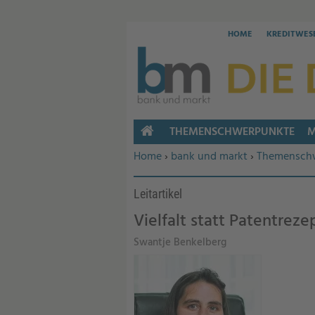
HOME
KREDITWES
THEMENSCHWERPUNKTE
M
HOME
Sie befinden sich hier:
Home
›
bank und markt
›
Themensch
Leitartikel
Vielfalt statt Patentreze
Swantje Benkelberg