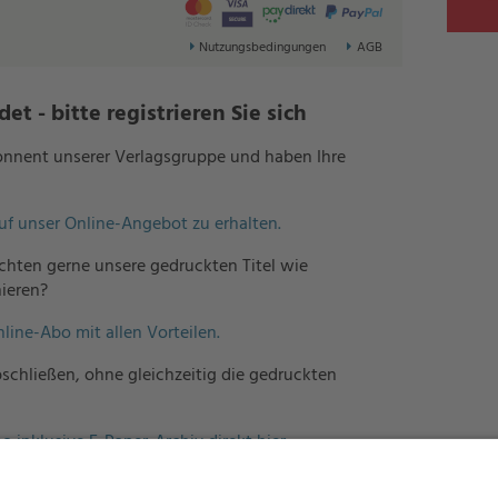
Nutzungsbedingungen
AGB
t - bitte registrieren Sie sich
bonnent unserer Verlagsgruppe und haben Ihre
auf unser Online-Angebot zu erhalten.
hten gerne unsere gedruckten Titel wie
ieren?
nline-Abo mit allen Vorteilen.
schließen, ohne gleichzeitig die gedruckten
o inklusive E-Paper-Archiv direkt hier.
erlagsgruppe und möchten mehreren Mitarbeitern