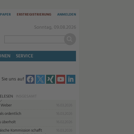
-PAPER
ERSTREGISTRIERUNG
ANMELDEN
Sonntag, 09.08.2026
ONEN
SERVICE
 Sie uns auf
ELESEN
INSGESAMT
 Weber
16.03.2026
ls ordentlich
16.03.2026
s überholt
16.02.2026
äische Kommission schafft
16.03.2026