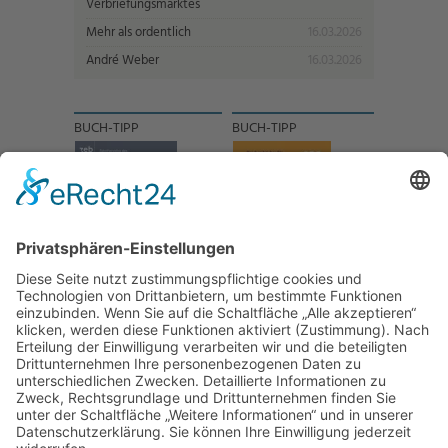
Verbriefungsmarktes
Mehr als ordentlich
16.03.2026
André Weber
16.03.2026
BUCH-TIPP
BUCH-TIPP