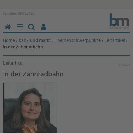
Samstag, 08.08.2026
HOME
MENÜ
SUCHEN
BENUTZERFUNKTIONEN
Sie befinden sich hier:
Home
›
bank und markt
›
Themenschwerpunkte
›
Leitartikel
›
In der Zahnradbahn
Leitartikel
15.04.2025
In der Zahnradbahn