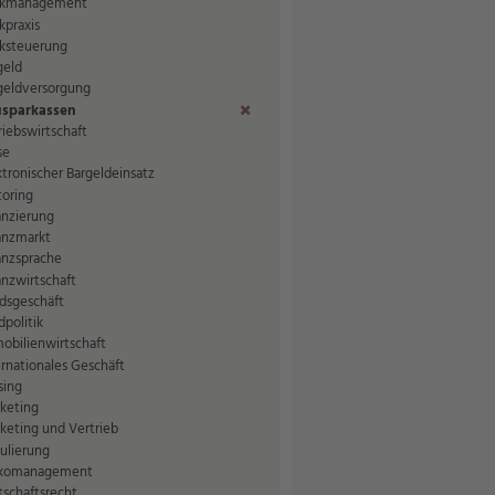
kmanagement
kpraxis
ksteuerung
geld
geldversorgung
sparkassen
(Entf.)
riebswirtschaft
se
ktronischer Bargeldeinsatz
toring
anzierung
anzmarkt
anzsprache
anzwirtschaft
dsgeschäft
dpolitik
obilienwirtschaft
ernationales Geschäft
sing
keting
keting und Vertrieb
ulierung
ikomanagement
tschaftsrecht