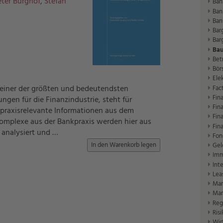
eter Burghof
,
Stefan
Ban
Ban
Ban
Bar
Bar
Bau
Bet
Bör
Ele
einer der größten und bedeutendsten
Fac
Fin
en für die Finanzindustrie, steht für
Fin
 praxisrelevante Informationen aus dem
Fin
omplexe aus der Bankpraxis werden hier aus
Fin
 analysiert und …
Fon
Gel
Imm
Int
Lea
Mar
Mar
Reg
Ris
Wir