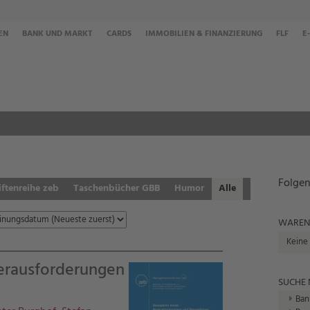
EN
BANK UND MARKT
CARDS
IMMOBILIEN & FINANZIERUNG
FLF
E
Folgen
iftenreihe zeb
Taschenbücher GBB
Humor
Alle
WAREN
Keine
erausforderungen
SUCHE
Ban