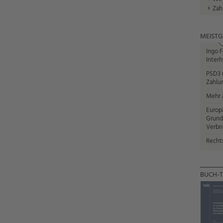
Zah
MEISTG
Ingo F
Interh
PSD3 u
Zahlun
Mehr a
Europ
Grund
Verbr
Recht
BUCH-T