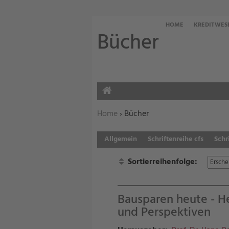
HOME
KREDITWES
Bücher
HOME
Sie befinden sich hier:
Home
›
Bücher
Allgemein
Schriftenreihe cfs
Schr
Sortierreihenfolge:
Bausparen heute - H
und Perspektiven