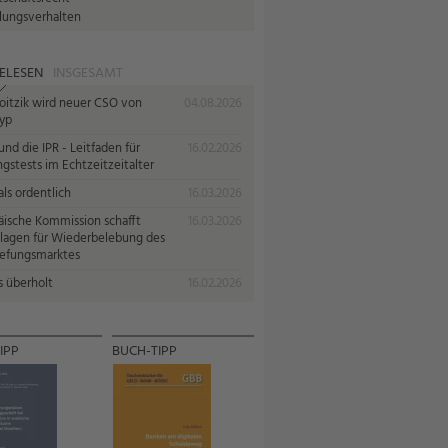
lungsverhalten
ELESEN
INSGESAMT
oitzik wird neuer CSO von
04.08.2026
yp
nd die IPR - Leitfaden für
16.02.2026
gstests im Echtzeitzeitalter
ls ordentlich
16.03.2026
äische Kommission schafft
16.03.2026
lagen für Wiederbelebung des
iefungsmarktes
s überholt
16.02.2026
IPP
BUCH-TIPP