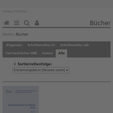
Freitag, 07.08.2026
Bücher
HOME
MENÜ
SUCHEN
BENUTZERFUNKTIONEN
Sie befinden sich hier:
Home
›
Bücher
Allgemein
Schriftenreihe cfs
Schriftenreihe zeb
Taschenbücher GBB
Humor
Alle
Sortierreihenfolge: