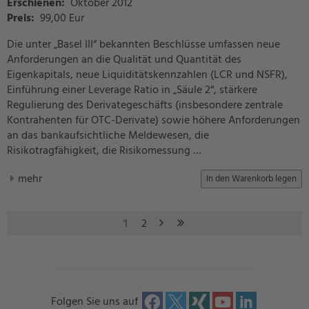
Erschienen:
Oktober 2012
Preis
:
99,00 Eur
Die unter „Basel III“ bekannten Beschlüsse umfassen neue
Anforderungen an die Qualität und Quantität des
Eigenkapitals, neue Liquiditätskennzahlen (LCR und NSFR),
Einführung einer Leverage Ratio in „Säule 2“, stärkere
Regulierung des Derivategeschäfts (insbesondere zentrale
Kontrahenten für OTC-Derivate) sowie höhere Anforderungen
an das bankaufsichtliche Meldewesen, die
Risikotragfähigkeit, die Risikomessung …
mehr
nächste
letzte
1
2
Seite
Seite
›
»
Folgen Sie uns auf