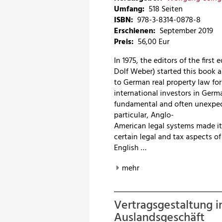
Umfang:
518 Seiten
ISBN:
978-3-8314-0878-8
Erschienen:
September 2019
Preis
:
56,00 Eur
In 1975, the editors of the first
Dolf Weber) started this book a
to German real property law for
international investors in Germ
fundamental and often unexpec
particular, Anglo-
American legal systems made it d
certain legal and tax aspects o
English …
mehr
Vertragsgestaltung 
Auslandsgeschäft