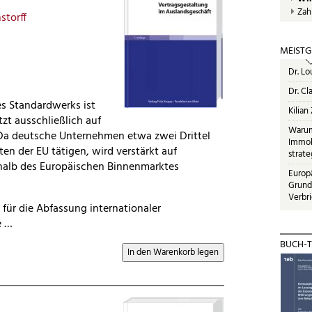
Zah
storff
MEISTG
Dr. Lo
Dr. Cl
es Standardwerks ist
Kilian
tzt ausschließlich auf
Warum
 Da deutsche Unternehmen etwa zwei Drittel
Immobi
ten der EU tätigen, wird verstärkt auf
strat
rhalb des Europäischen Binnenmarktes
Europ
Grund
Verbr
 für die Abfassung internationaler
e …
BUCH-T