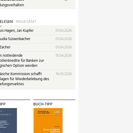
lungsverhalten
ELESEN
INSGESAMT
uis Hagen, Jan Kupfer
01.04.2026
audia Süssenbacher
01.04.2026
 Zacher
01.04.2026
 notleidende
15.04.2026
lienkredite für Banken zur
egischen Option werden
äische Kommission schafft
16.03.2026
lagen für Wiederbelebung des
iefungsmarktes
IPP
BUCH-TIPP