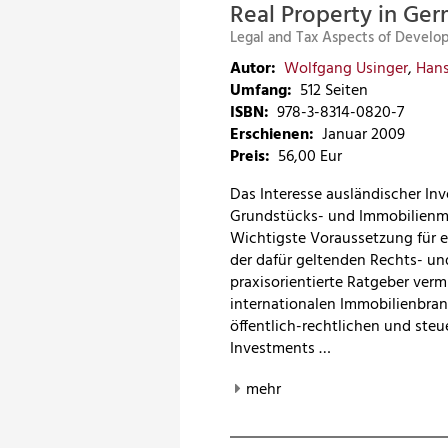
Real Property in Ge
Legal and Tax Aspects of Devel
Autor:
Wolfgang Usinger
,
Hans
Umfang:
512 Seiten
ISBN:
978-3-8314-0820-7
Erschienen:
Januar 2009
Preis
:
56,00 Eur
Das Interesse ausländischer In
Grundstücks- und Immobilienma
Wichtigste Voraussetzung für er
der dafür geltenden Rechts- un
praxisorientierte Ratgeber ver
internationalen Immobilienbranc
öffentlich-rechtlichen und steu
Investments …
mehr