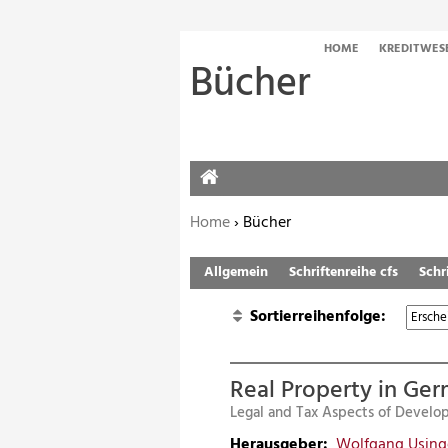
HOME
KREDITWES
Bücher
HOME
Sie befinden sich hier:
Home
›
Bücher
Allgemein
Schriftenreihe cfs
Schr
Sortierreihenfolge:
Real Property in Ge
Legal and Tax Aspects of Devel
Herausgeber:
Wolfgang Using