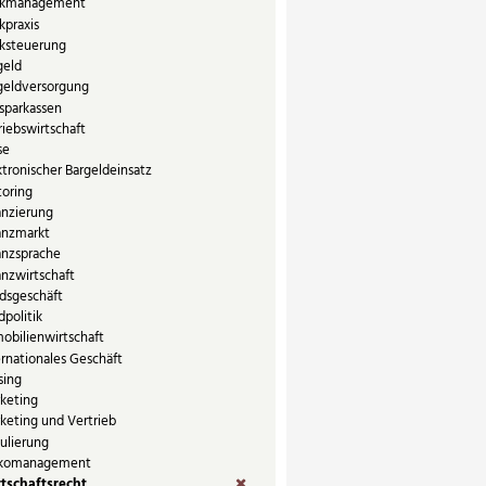
kmanagement
kpraxis
ksteuerung
geld
geldversorgung
sparkassen
riebswirtschaft
se
ktronischer Bargeldeinsatz
toring
anzierung
anzmarkt
anzsprache
anzwirtschaft
dsgeschäft
dpolitik
obilienwirtschaft
ernationales Geschäft
sing
keting
keting und Vertrieb
ulierung
ikomanagement
tschaftsrecht
(Entf.)