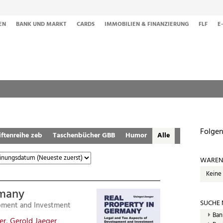
EN
BANK UND MARKT
CARDS
IMMOBILIEN & FINANZIERUNG
FLF
E
Folgen
iftenreihe zeb
Taschenbücher GBB
Humor
Alle
WAREN
Keine
rmany
SUCHE
opment and Investment
Ban
er
,
Gerold Jaeger