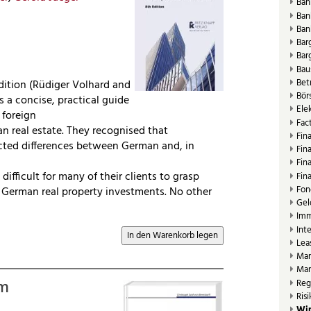
Ban
Ban
Ban
Bar
Bar
Bau
Bet
 edition (Rüdiger Volhard and
Bör
s a concise, practical guide
Ele
 foreign
Fac
an real estate. They recognised that
Fin
ted differences between German and, in
Fin
Fin
ifficult for many of their clients to grasp
Fin
Fon
f German real property investments. No other
Gel
Imm
Int
Lea
Mar
Mar
im
Reg
Ris
Wir