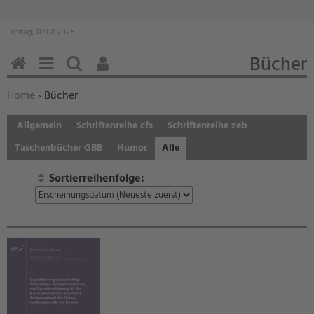
Freitag, 07.08.2026
Bücher
HOME
MENÜ
SUCHEN
BENUTZERFUNKTIONEN
Sie befinden sich hier:
Home
›
Bücher
Allgemein
Schriftenreihe cfs
Schriftenreihe zeb
Taschenbücher GBB
Humor
Alle
Sortierreihenfolge: