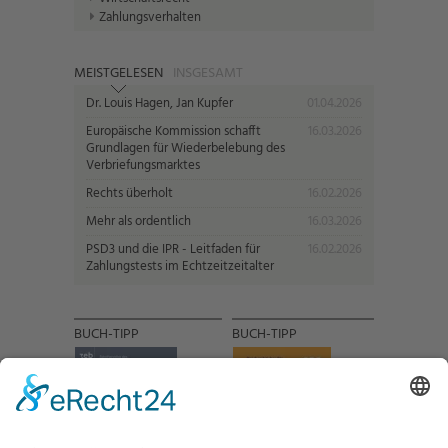
Zahlungsverhalten
MEISTGELESEN
INSGESAMT
Dr. Louis Hagen, Jan Kupfer
01.04.2026
Europäische Kommission schafft
16.03.2026
Grundlagen für Wiederbelebung des
Verbriefungsmarktes
Rechts überholt
16.02.2026
Mehr als ordentlich
16.03.2026
PSD3 und die IPR - Leitfaden für
16.02.2026
Zahlungstests im Echtzeitzeitalter
BUCH-TIPP
BUCH-TIPP