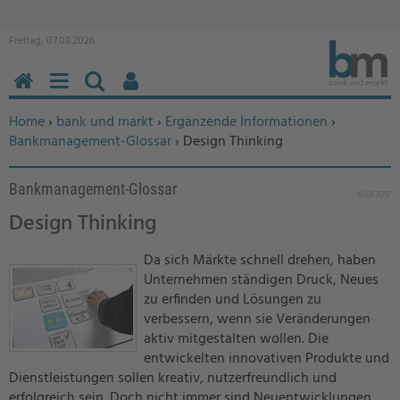
Freitag, 07.08.2026
HOME
MENÜ
SUCHEN
BENUTZERFUNKTIONEN
Sie befinden sich hier:
Home
›
bank und markt
›
Ergänzende Informationen
›
Bankmanagement-Glossar
› Design Thinking
Bankmanagement-Glossar
10.01.2017
Design Thinking
Da sich Märkte schnell drehen, haben
Unternehmen ständigen Druck, Neues
zu erfinden und Lösungen zu
verbessern, wenn sie Veränderungen
aktiv mitgestalten wollen. Die
entwickelten innovativen Produkte und
Dienstleistungen sollen kreativ, nutzerfreundlich und
erfolgreich sein. Doch nicht immer sind Neuentwicklungen