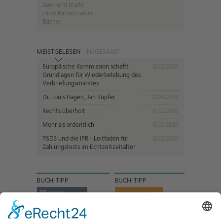
bank und markt
cards Karten cartes
Bücher
MEISTGELESEN
INSGESAMT
Europäische Kommission schafft
16.03.2026
Grundlagen für Wiederbelebung des
Verbriefungsmarktes
Dr. Louis Hagen, Jan Kupfer
01.04.2026
Rechts überholt
16.02.2026
Mehr als ordentlich
16.03.2026
PSD3 und die IPR - Leitfaden für
16.02.2026
Zahlungstests im Echtzeitzeitalter
BUCH-TIPP
BUCH-TIPP