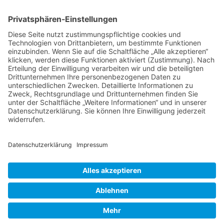
NACH OBEN
Alle Rechte vorbehalten: Verlagsgruppe Knapp - Richardi -
Verlag für Absatzwirtschaft
Kontakt
AGB
Nutzungsbedingungen
Datenschutz
Impressum
Powered by
native:media
.