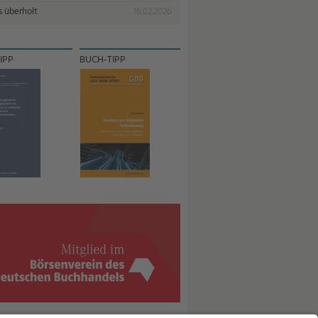
s überholt
16.02.2026
IPP
BUCH-TIPP