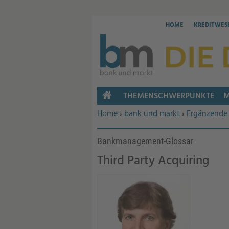
HOME
KREDITWES
THEMENSCHWERPUNKTE
M
HOME
Sie befinden sich hier:
Home
›
bank und markt
›
Ergänzende 
Bankmanagement-Glossar
Third Party Acquiring