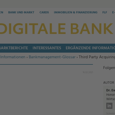
EN
BANK UND MARKT
CARDS
IMMOBILIEN & FINANZIERUNG
FLF
E
ARKTBERICHTE
INTERESSANTES
ERGÄNZENDE INFORMATI
Informationen
›
Bankmanagement-Glossar
› Third Party Acquirin
Folgen
16.02.2021
AUTOR
Dr. E
Honor
Wirtsc
Schreibt