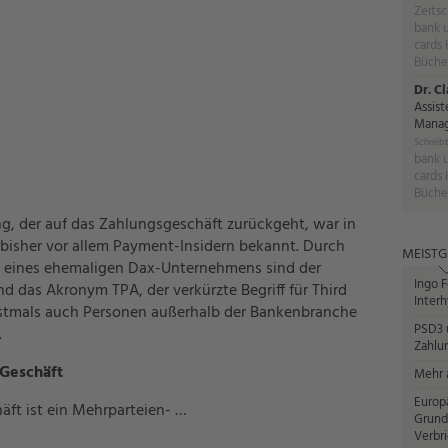
Zeitsc
bank 
cards 
Büche
Dr. C
Assist
Manag
Schreibt
bank 
cards 
Büche
ng, der auf das Zahlungsgeschäft zurückgeht, war in
bisher vor allem Payment-Insidern bekannt. Durch
MEISTG
n eines ehemaligen Dax-Unternehmens sind der
Ingo F
nd das Akronym TPA, der verkürzte Begriff für Third
Interh
rstmals auch Personen außerhalb der Bankenbranche
PSD3 u
.
Zahlun
-Geschäft
Mehr a
Europ
ft ist ein Mehrparteien- …
Grund
Verbr