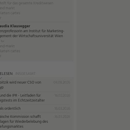
hrift für das gesamte Kreditwesen
und markt
Karten cartes
r
laudia Klausegger
enzprofessorin am Institut für Marketing-
ement der Wirtschaftsuniversität Wien
 für:
und markt
Karten cartes
r
ELESEN
INSGESAMT
oitzik wird neuer CSO von
04.08.2026
yp
nd die IPR - Leitfaden für
16.02.2026
gstests im Echtzeitzeitalter
ls ordentlich
16.03.2026
äische Kommission schafft
16.03.2026
lagen für Wiederbelebung des
iefungsmarktes