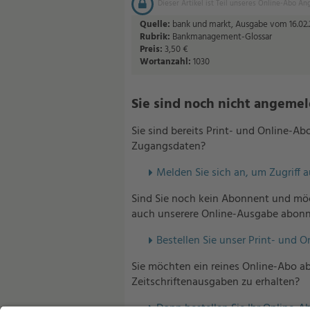
Dieser Artikel ist Teil unseres Online-Abo An
Quelle:
bank und markt, Ausgabe vom 16.02.2
Rubrik:
Bankmanagement-Glossar
Preis:
3,50 €
Wortanzahl:
1030
Sie sind noch nicht angemelde
Sie sind bereits Print- und Online-A
Zugangsdaten?
Melden Sie sich an, um Zugriff 
Sind Sie noch kein Abonnent und möc
auch unserere Online-Ausgabe abonn
Bestellen Sie unser Print- und O
Sie möchten ein reines Online-Abo ab
Zeitschriftenausgaben zu erhalten?
Dann bestellen Sie Ihr Online-Ab