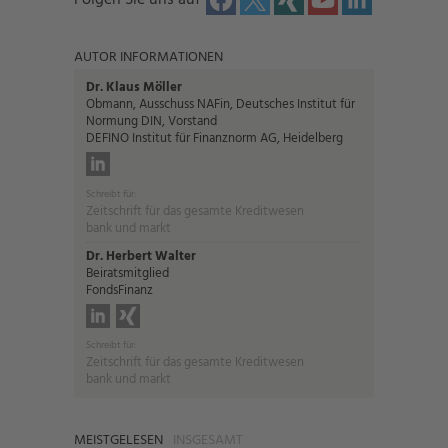
Folgen Sie uns auf
AUTOR INFORMATIONEN
Dr. Klaus Möller
Obmann, Ausschuss NAFin, Deutsches Institut für
Normung DIN, Vorstand
DEFINO Institut für Finanznorm AG, Heidelberg
Schreibt für:
Zeitschrift für das gesamte Kreditwesen
bank und markt
Dr. Herbert Walter
Beiratsmitglied
FondsFinanz
Schreibt für:
Zeitschrift für das gesamte Kreditwesen
bank und markt
MEISTGELESEN
INSGESAMT