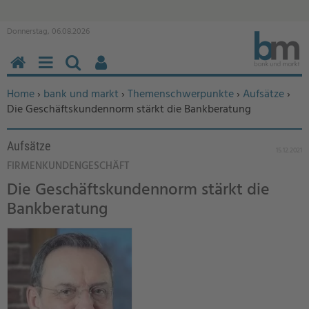
Donnerstag, 06.08.2026
HOME
MENÜ
SUCHEN
BENUTZERFUNKTIONEN
Sie befinden sich hier:
Home
›
bank und markt
›
Themenschwerpunkte
›
Aufsätze
›
Die Geschäftskundennorm stärkt die Bankberatung
Aufsätze
15.12.2021
FIRMENKUNDENGESCHÄFT
Die Geschäftskundennorm stärkt die
Bankberatung