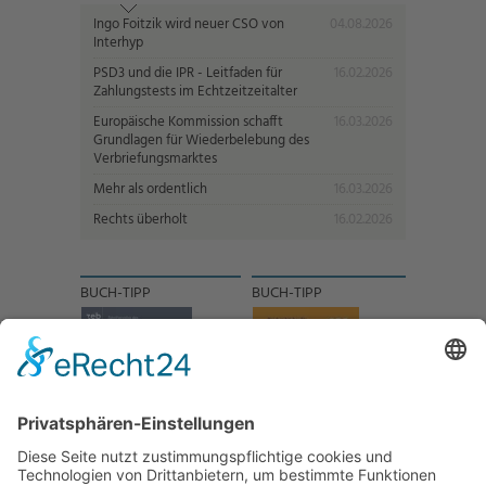
Ingo Foitzik wird neuer CSO von
04.08.2026
Interhyp
PSD3 und die IPR - Leitfaden für
16.02.2026
Zahlungstests im Echtzeitzeitalter
Europäische Kommission schafft
16.03.2026
Grundlagen für Wiederbelebung des
Verbriefungsmarktes
Mehr als ordentlich
16.03.2026
Rechts überholt
16.02.2026
BUCH-TIPP
BUCH-TIPP