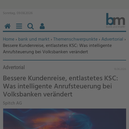
Sonntag, 09.08.2026
HOME
MENÜ
SUCHEN
BENUTZERFUNKTIONEN
Sie befinden sich hier:
Home
›
bank und markt
›
Themenschwerpunkte
›
Advertorial
›
Bessere Kundenreise, entlastetes KSC: Was intelligente
Anrufsteuerung bei Volksbanken verändert
Advertorial
16.06.2026
Bessere Kundenreise, entlastetes KSC:
Was intelligente Anrufsteuerung bei
Volksbanken verändert
Spitch AG