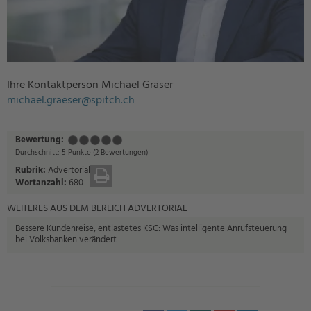
Ihre Kontaktperson Michael Gräser
michael.graeser@spitch.ch
Bewertung:
Mangelhaft
Ausreichend
Befriedigend
Gut
Sehr
(1
(2
(3
(4
gut
Durchschnitt:
5
Punkte
(
2
Bewertungen)
Punkt)
Punkte)
Punkte)
Punkte)
(5
Rubrik:
Advertorial
DRUCKEN
Punkte)
Wortanzahl:
680
WEITERES AUS DEM BEREICH ADVERTORIAL
Bessere Kundenreise, entlastetes KSC: Was intelligente Anrufsteuerung
bei Volksbanken verändert