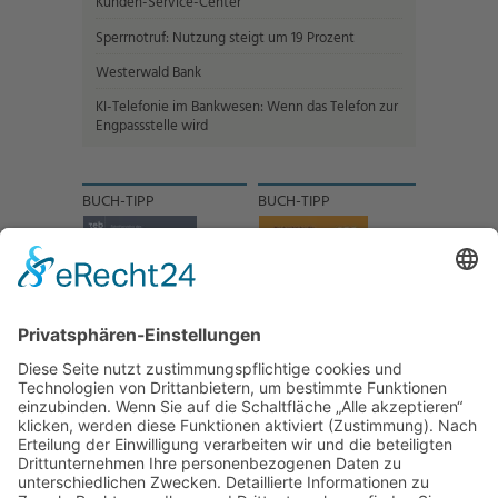
Kunden-Service-Center
Sperrnotruf: Nutzung steigt um 19 Prozent
Westerwald Bank
KI-Telefonie im Bankwesen: Wenn das Telefon zur
Engpassstelle wird
BUCH-TIPP
BUCH-TIPP